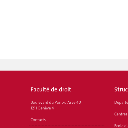
Faculté de droit
Struc
Boulevard du Pont-d'Arve 40
Départ
1211 Genève 4
Centres
Contacts
Ecole d