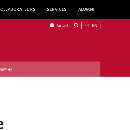
COLLABORATEURS
SERVICES
ALUMNI
Portail
FR
EN
iant-es
e