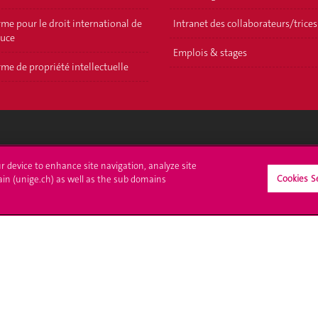
me pour le droit international de
Intranet des collaborateurs/trices
ouce
Emplois & stages
me de propriété intellectuelle
crire à l'UNIGE
L'UNIGE vous informe
ur device to enhance site navigation, analyze site
Cookies S
ain (unige.ch) as well as the sub domains
culations
UNIGE Mobile
es administratives
Médias
ne question
Offres d'emploi
Bibliothèque
Calendrier académique