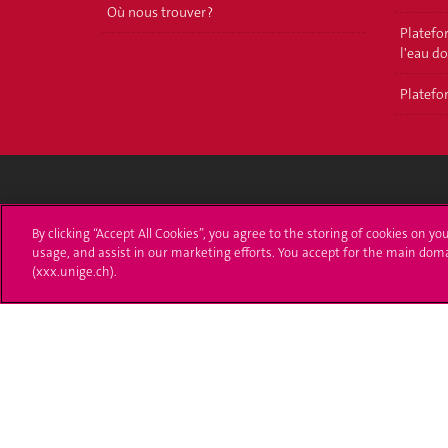
Où nous trouver ?
Platefor
l'eau d
Platefor
Université de Genève
S'ins
By clicking “Accept All Cookies”, you agree to the storing of cookies on yo
usage, and assist in our marketing efforts. You accept for the main dom
24 rue du Général-Dufour
Immatri
(xxx.unige.ch).
1211 Genève 4
T. +41 (0)22 379 71 11
Démarch
F. +41 (0)22 379 11 34
Poser u
Contact
Plans d'accès aux bâtiments