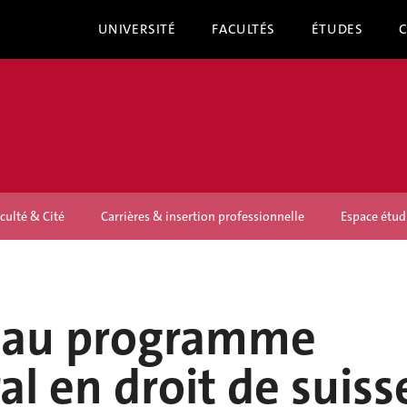
UNIVERSITÉ
FACULTÉS
ÉTUDES
culté & Cité
Carrières & insertion professionnelle
Espace étud
au programme
al en droit de suiss