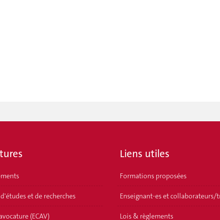
tures
Liens utiles
ements
Formations proposées
 d'études et de recherches
Enseignant-es et collaborateurs/t
'avocature (ECAV)
Lois & règlements