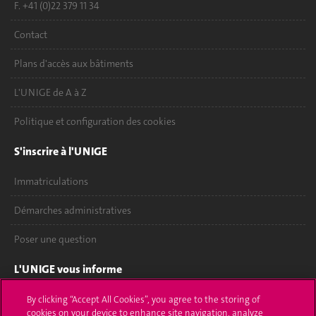
F. +41 (0)22 379 11 34
Contact
Plans d'accès aux bâtiments
L'UNIGE de A à Z
Politique et configuration des cookies
S'inscrire à l'UNIGE
Immatriculations
Démarches administratives
Poser une question
L'UNIGE vous informe
UNIGE Mobile
By clicking “Accept All Cookies”, you agree to the storing of
cookies on your device to enhance site navigation, analyze