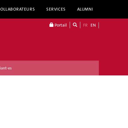
COLLABORATEURS
SERVICES
ALUMNI
Portail
FR
EN
iant-es