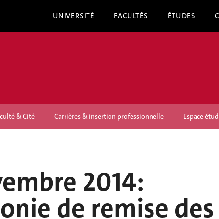
UNIVERSITÉ
FACULTÉS
ÉTUDES
culté & Cité
Carrières & insertion professionnelle
Espace étud
vembre 2014:
onie de remise des