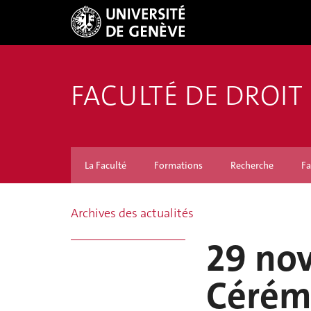
FACULTÉ DE DROIT
La Faculté
Formations
Recherche
Fa
Archives des actualités
29 no
Cérém