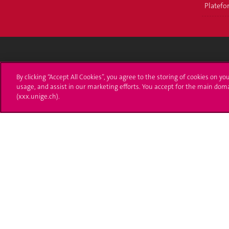
Platefor
Université de Genève
S'ins
By clicking “Accept All Cookies”, you agree to the storing of cookies on yo
usage, and assist in our marketing efforts. You accept for the main dom
24 rue du Général-Dufour
Immatri
(xxx.unige.ch).
1211 Genève 4
T. +41 (0)22 379 71 11
Démarch
F. +41 (0)22 379 11 34
Poser u
Contact
Plans d'accès aux bâtiments
L'UNIGE de A à Z
Politique et configuration des cookies