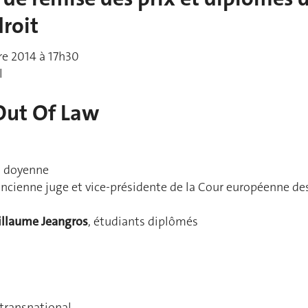
droit
e 2014 à 17h30
l
Out Of Law
, doyenne
ancienne juge et vice-présidente de la Cour européenne de
illaume Jeangros
, étudiants diplômés
 transnational