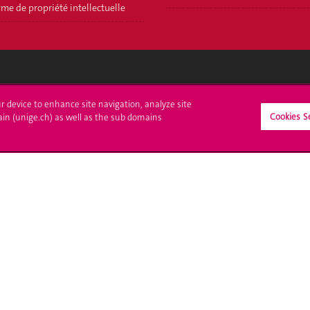
me de propriété intellectuelle
crire à l'UNIGE
L'UNIGE vous informe
ur device to enhance site navigation, analyze site
Cookies S
ain (unige.ch) as well as the sub domains
culations
UNIGE Mobile
es administratives
Médias
ne question
Offres d'emploi
Bibliothèque
Calendrier académique