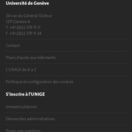
Université de Genève
24 rue du Général-Dufour
1211 Genève 4
T. +41 (0)22 379 71 11
F. +41 (0)22 379 11 34
Contact
Plans d'accès aux bâtiments
L'UNIGE de A à Z
Politique et configuration des cookies
S'inscrire à l'UNIGE
Immatriculations
Démarches administratives
Poser une question