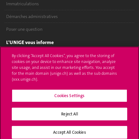
Immatriculations
Démarches administratives
Poser une question
L'UNIGE vous informe
UNIGE Mobile
By clicking “Accept All Cookies”, you agree to the storing of
cookies on your device to enhance site navigation, analyze
site usage, and assist in our marketing efforts. You accept
Médias
for the main domain (unige.ch) as well as the sub domains
(xxx.unige.ch).
Offres d'emploi
Bibliothèque
Cookies Settings
Calendrier académique
Reject All
Médias sociaux UNIGE
Accept All Cookies