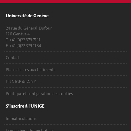
Université de Genève
24 rue du Général-Dufour
1211 Genève 4
T. +41 (0)22 379 71 11
F. +41 (0)22 379 11 34
Contact
Plans d'accès aux bâtiments
L'UNIGE de A à Z
Politique et configuration des cookies
S'inscrire à l'UNIGE
Immatriculations
Démarches administratives