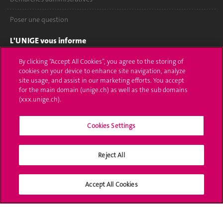
Poser une question
L'UNIGE vous informe
UNIGE Mobile
By clicking “Accept All Cookies”, you agree to the storing of
cookies on your device to enhance site navigation, analyze
site usage, and assist in our marketing efforts. You accept
Médias
for the main domain (unige.ch) as well as the sub domains
(xxx.unige.ch).
Offres d'emploi
Bibliothèque
Cookies Settings
Calendrier académique
Reject All
Médias sociaux UNIGE
Accept All Cookies
Accréditation