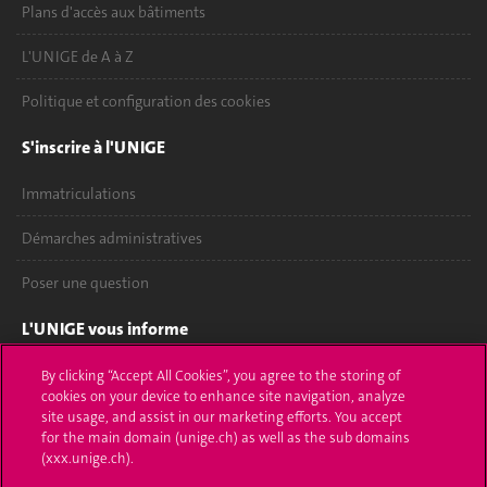
Plans d'accès aux bâtiments
L'UNIGE de A à Z
Politique et configuration des cookies
S'inscrire à l'UNIGE
Immatriculations
Démarches administratives
Poser une question
L'UNIGE vous informe
UNIGE Mobile
By clicking “Accept All Cookies”, you agree to the storing of
cookies on your device to enhance site navigation, analyze
site usage, and assist in our marketing efforts. You accept
Médias
for the main domain (unige.ch) as well as the sub domains
(xxx.unige.ch).
Offres d'emploi