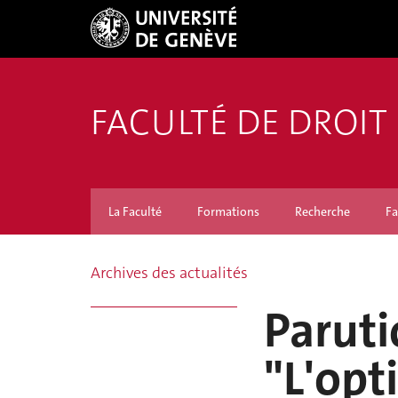
FACULTÉ DE DROIT
La Faculté
Formations
Recherche
Fa
Archives des actualités
Paruti
"L'opt