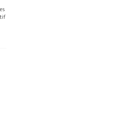
ces
tif