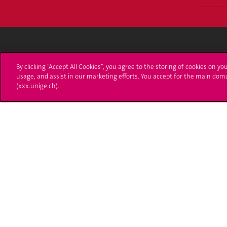
Université de Genève
S'ins
By clicking “Accept All Cookies”, you agree to the storing of cookies on yo
usage, and assist in our marketing efforts. You accept for the main dom
24 rue du Général-Dufour
Immatri
(xxx.unige.ch).
1211 Genève 4
T. +41 (0)22 379 71 11
Démarch
F. +41 (0)22 379 11 34
Poser u
Contact
Plans d'accès aux bâtiments
L'UNIGE de A à Z
Politique et configuration des cookies