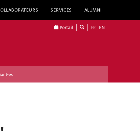
COLLABORATEURS
SERVICES
ALUMNI
Portail
FR
EN
iant-es
"