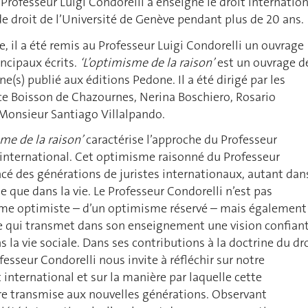
 Professeur Luigi Condorelli a enseigné le droit internatio
 de droit de l’Université de Genève pendant plus de 20 ans.
e, il a été remis au Professeur Luigi Condorelli un ouvrage
ncipaux écrits.
‘L’optimisme de la raison’
est un ouvrage d
ne(s) publié aux éditions Pedone. Il a été dirigé par les
ce Boisson de Chazournes, Nerina Boschiero, Rosario
 Monsieur Santiago Villalpando.
sme de la raison’
caractérise l’approche du Professeur
 international. Cet optimisme raisonné du Professeur
ncé des générations de juristes internationaux, autant dan
e que dans la vie. Le Professeur Condorelli n’est pas
e optimiste – d’un optimisme réservé – mais également
te qui transmet dans son enseignement une vision confian
s la vie sociale. Dans ses contributions à la doctrine du dr
fesseur Condorelli nous invite à réfléchir sur notre
 international et sur la manière par laquelle cette
re transmise aux nouvelles générations. Observant