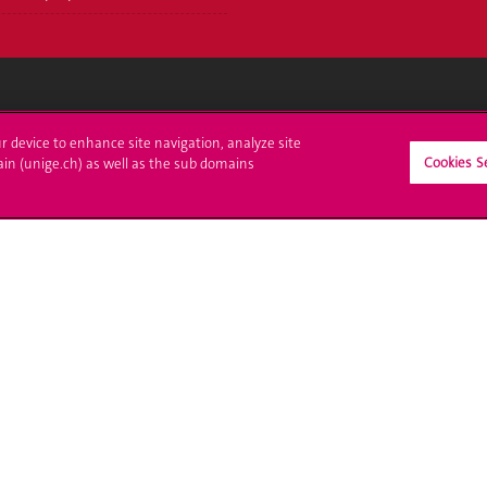
crire à l'UNIGE
L'UNIGE vous informe
ur device to enhance site navigation, analyze site
Cookies S
ain (unige.ch) as well as the sub domains
culations
UNIGE Mobile
es administratives
Médias
ne question
Offres d'emploi
Bibliothèque
Calendrier académique