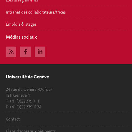
Lois & règlements
Intranet des collaborateurs/trices
Emplois & stages
Médias sociaux
Université de Genève
24 rue du Général-Dufour
1211 Genève 4
T. +41 (0)22 379 71 11
F. +41 (0)22 379 11 34
Contact
Plans d'accès aux bâtiments