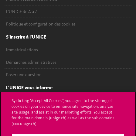
L'UNIGE de A à Z
Politique et configuration des cookies
S'inscrire à l'UNIGE
Immatriculations
Démarches administratives
Poser une question
L'UNIGE vous informe
UNIGE Mobile
By clicking “Accept All Cookies”, you agree to the storing of
cookies on your device to enhance site navigation, analyze
site usage, and assist in our marketing efforts. You accept
Médias
for the main domain (unige.ch) as well as the sub domains
(xxx.unige.ch).
Offres d'emploi