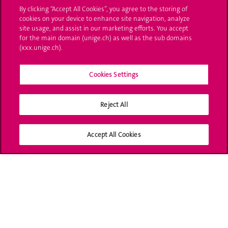
UNIGE Mobile
By clicking “Accept All Cookies”, you agree to the storing of
cookies on your device to enhance site navigation, analyze
site usage, and assist in our marketing efforts. You accept
Médias
for the main domain (unige.ch) as well as the sub domains
(xxx.unige.ch).
Offres d'emploi
Bibliothèque
Cookies Settings
Calendrier académique
Reject All
Médias sociaux UNIGE
Accept All Cookies
Accréditation