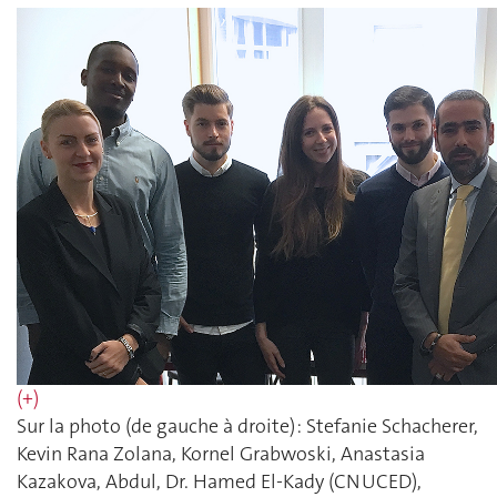
(+)
Sur la photo (de gauche à droite) : Stefanie Schacherer,
Kevin Rana Zolana, Kornel Grabwoski, Anastasia
Kazakova, Abdul, Dr. Hamed El-Kady (CNUCED),