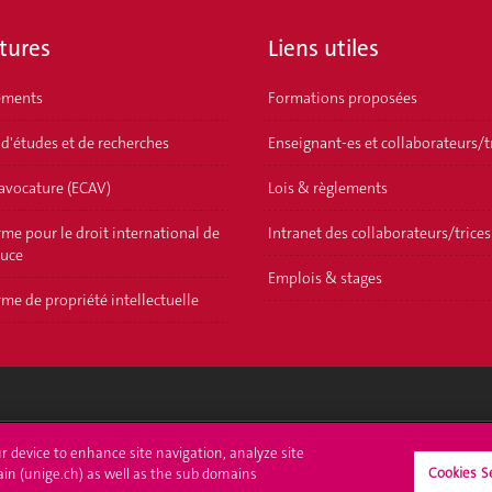
tures
Liens utiles
ements
Formations proposées
 d'études et de recherches
Enseignant-es et collaborateurs/t
'avocature (ECAV)
Lois & règlements
me pour le droit international de
Intranet des collaborateurs/trices
ouce
Emplois & stages
me de propriété intellectuelle
crire à l'UNIGE
L'UNIGE vous informe
ur device to enhance site navigation, analyze site
Cookies S
ain (unige.ch) as well as the sub domains
culations
UNIGE Mobile