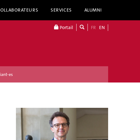
COLLABORATEURS
SERVICES
ALUMNI
Portail
FR
EN
iant-es