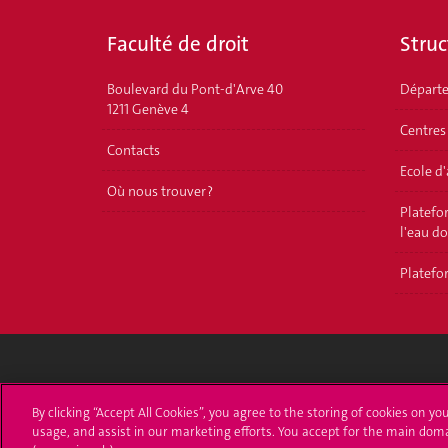
Faculté de droit
Struc
Boulevard du Pont-d'Arve 40
Départ
1211 Genève 4
Centres
Contacts
Ecole d
Où nous trouver ?
Platefor
l'eau d
Platefor
Université de Genève
S'ins
By clicking “Accept All Cookies”, you agree to the storing of cookies on yo
usage, and assist in our marketing efforts. You accept for the main dom
24 rue du Général-Dufour
Immatri