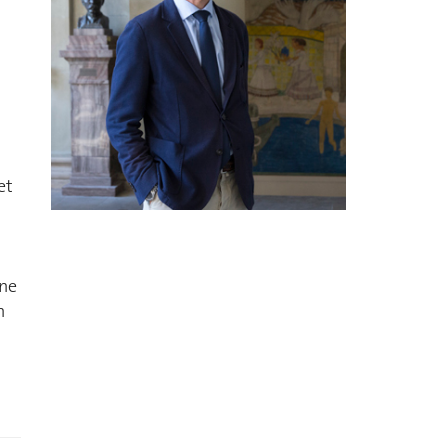
et
gne
n