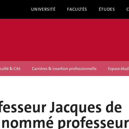
UNIVERSITÉ
FACULTÉS
ÉTUDES
culté & Cité
Carrières & insertion professionnelle
Espace étud
fesseur Jacques de
 nommé professeur