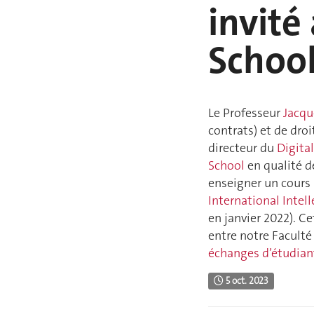
invité
Schoo
Le Professeur
Jacqu
contrats) et de droi
directeur du
Digita
School
en qualité d
enseigner un cours 
International Intel
en janvier 2022). C
entre notre Faculté
échanges d’étudian
5 oct. 2023