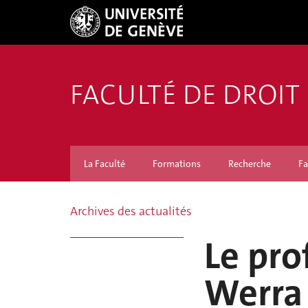
FACULTÉ DE DROIT
La Faculté
Formations
Recherche
Fa
Archives des actualités
Le pro
Werra