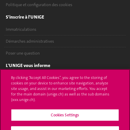
Politique et configuration des cookies
S'inscrire à l'UNIGE
Immatriculations
Démarches administratives
Poser une question
L'UNIGE vous informe
UNIGE Mobile
By clicking “Accept All Cookies”, you agree to the storing of
cookies on your device to enhance site navigation, analyze
site usage, and assist in our marketing efforts. You accept
Médias
for the main domain (unige.ch) as well as the sub domains
(xxx.unige.ch).
Offres d'emploi
Bibliothèque
Cookies Settings
Calendrier académique