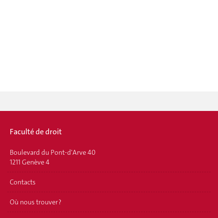
Faculté de droit
Boulevard du Pont-d'Arve 40
1211 Genève 4
Contacts
Où nous trouver ?