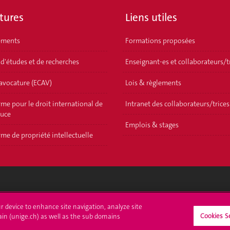
tures
Liens utiles
ements
Formations proposées
 d'études et de recherches
Enseignant-es et collaborateurs/t
'avocature (ECAV)
Lois & règlements
me pour le droit international de
Intranet des collaborateurs/trices
ouce
Emplois & stages
me de propriété intellectuelle
crire à l'UNIGE
L'UNIGE vous informe
ur device to enhance site navigation, analyze site
Cookies S
ain (unige.ch) as well as the sub domains
culations
UNIGE Mobile