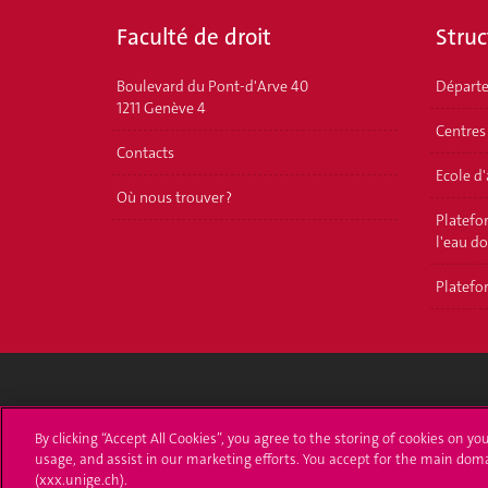
Faculté de droit
Struc
Boulevard du Pont-d'Arve 40
Départ
1211 Genève 4
Centres
Contacts
Ecole d
Où nous trouver ?
Platefor
l'eau d
Platefor
Université de Genève
S'ins
By clicking “Accept All Cookies”, you agree to the storing of cookies on yo
usage, and assist in our marketing efforts. You accept for the main dom
24 rue du Général-Dufour
Immatri
(xxx.unige.ch).