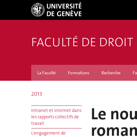
FACULTÉ DE DROIT
La Faculté
Formations
Recherche
Fa
2013
Le no
Intranet et internet dans
les rapports collectifs de
roman
travail
L'engagement de