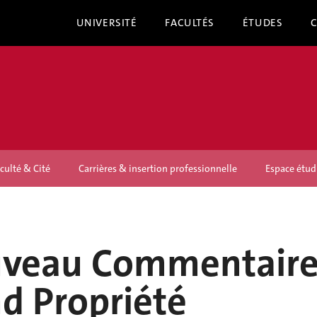
UNIVERSITÉ
FACULTÉS
ÉTUDES
culté & Cité
Carrières & insertion professionnelle
Espace étud
uveau Commentair
d Propriété