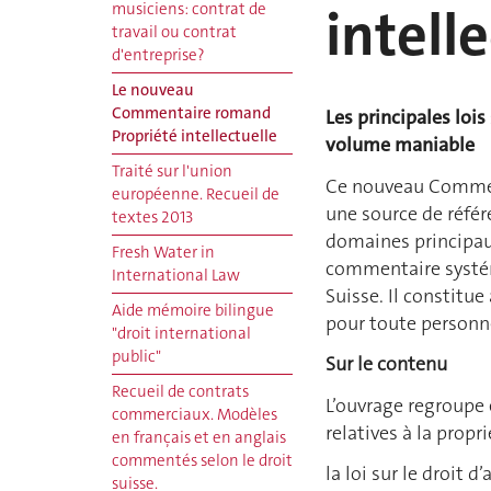
intell
musiciens: contrat de
travail ou contrat
d'entreprise?
Le nouveau
Commentaire romand
Les principales lois
Propriété intellectuelle
volume maniable
Traité sur l'union
Ce nouveau Comment
européenne. Recueil de
une source de référ
textes 2013
domaines principaux
Fresh Water in
commentaire systém
International Law
Suisse. Il constitue
Aide mémoire bilingue
pour toute personne
"droit international
public"
Sur le contenu
Recueil de contrats
L’ouvrage regroupe 
commerciaux. Modèles
relatives à la propri
en français et en anglais
commentés selon le droit
la loi sur le droit d
suisse.