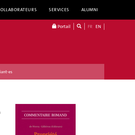
COLLABORATEURS
SERVICES
ALUMNI
Portail
FR
EN
iant-es
e