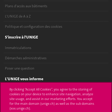
Plans d'accès aux bâtiments
L'UNIGE de A à Z
Politique et configuration des cookies
S'inscrire à l'UNIGE
Immatriculations
Démarches administratives
Poser une question
L'UNIGE vous informe
UNIGE Mobile
By clicking “Accept All Cookies”, you agree to the storing of
cookies on your device to enhance site navigation, analyze
site usage, and assist in our marketing efforts. You accept
Médias
for the main domain (unige.ch) as well as the sub domains
(xxx.unige.ch).
Offres d'emploi