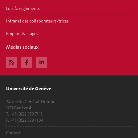
Lois & règlements
Intranet des collaborateurs/trices
Emplois & stages
Médias sociaux
Université de Genève
24 rue du Général-Dufour
1211 Genève 4
T. +41 (0)22 379 71 11
F. +41 (0)22 379 11 34
Contact