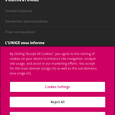
Immatriculations
Démarches administratives
Poser une question
L'UNIGE vous informe
UNIGE Mobile
By clicking “Accept All Cookies”, you agree to the storing of
cookies on your device to enhance site navigation, analyze
site usage, and assist in our marketing efforts. You accept
Médias
for the main domain (unige.ch) as well as the sub domains
(xxx.unige.ch).
Offres d'emploi
Bibliothèque
Cookies Settings
Calendrier académique
Reject All
Médias sociaux UNIGE