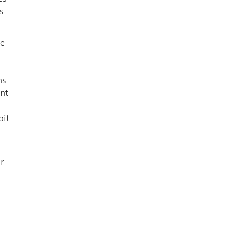
s
te
ns
ent
oit
r