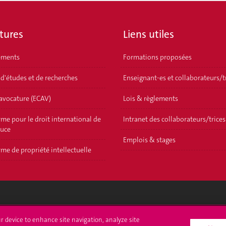
tures
Liens utiles
ements
Formations proposées
 d'études et de recherches
Enseignant-es et collaborateurs/t
'avocature (ECAV)
Lois & règlements
me pour le droit international de
Intranet des collaborateurs/trices
ouce
Emplois & stages
me de propriété intellectuelle
crire à l'UNIGE
L'UNIGE vous informe
ur device to enhance site navigation, analyze site