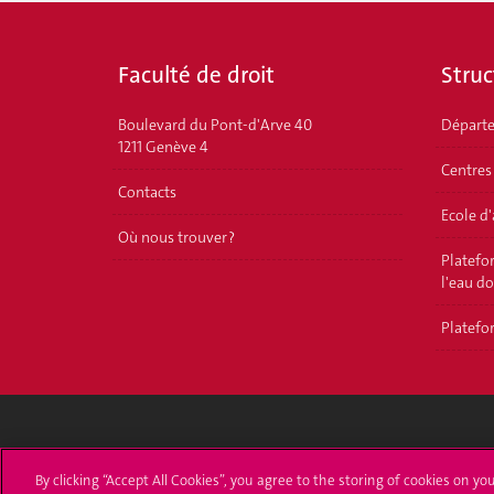
Faculté de droit
Struc
Boulevard du Pont-d'Arve 40
Départ
1211 Genève 4
Centres
Contacts
Ecole d
Où nous trouver ?
Platefor
l'eau d
Platefor
Université de Genève
S'ins
By clicking “Accept All Cookies”, you agree to the storing of cookies on yo