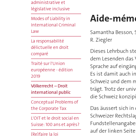
administrative et
législative inclusive
Aide-mémo
Modes of Liability in
International Criminal
Law
Samantha Besson, S
R. Ziegler
La responsabilité
délictuelle en droit
Dieses Lehrbuch ste
comparé
dem Lesenden das Vö
Traité sur l'Union
Sprache auf eingäng
européenne - édition
Es ist damit auch i
2019
Schweiz und dem m
Völkerrecht – Droit
trägt. Trotz der uni
international public
die Schweiz konzipi
Conceptual Problems of
Das äussert sich i
the Corporate Tax
Schweizer Rechtsla
L'OIT et le droit social en
Fundstellenangaben.
Suisse: 100 ans et après ?
auf der linken Seit
(Re)faire la loi