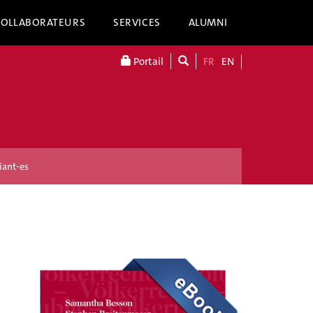
COLLABORATEURS
SERVICES
ALUMNI
Portail
FR
EN
iant-es