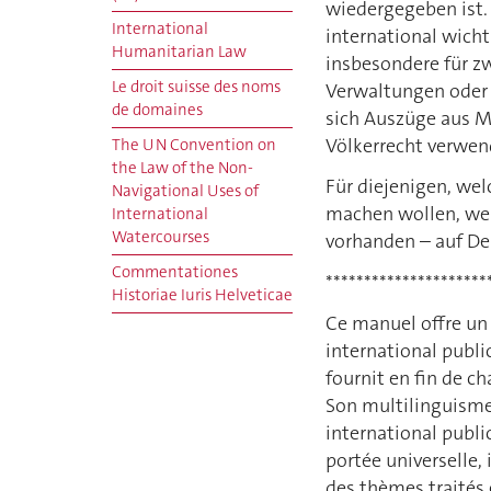
wiedergegeben ist.
International
international wicht
Humanitarian Law
insbesondere für z
Le droit suisse des noms
Verwaltungen oder a
de domaines
sich Auszüge aus M
Völkerrecht verwen
The UN Convention on
the Law of the Non-
Für diejenigen, wel
Navigational Uses of
machen wollen, wer
International
Watercourses
vorhanden – auf D
Commentationes
*********************
Historiae Iuris Helveticae
Ce manuel offre un 
international publi
fournit en fin de c
Son multilinguisme r
international publi
portée universelle, 
des thèmes traités e