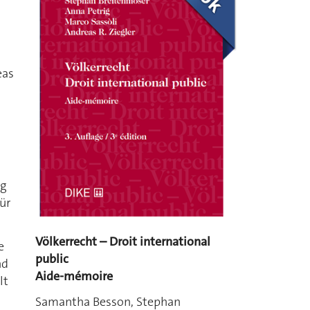
eas
ng
für
Völkerrecht – Droit international
e
public
nd
Aide-mémoire
lt
Samantha Besson, Stephan