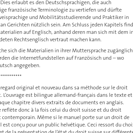
 Dies erlaubt es den Deutschsprachigen, die auch
ige französische Terminologie zu vertiefen und dürfte
weisprachige und Mobilitätsstudierende und Praktiker in
n Gerichten nützlich sein. Am Schluss jeden Kapitels fin
aterialien auf Englisch, anhand deren man sich mit dem 
deten Rechtsenglisch vertraut machen kann.
che sich die Materialien in ihrer Muttersprache zugänglich
den die Internetfundstellen auf Französisch und – wo
eutsch angegeben.
***********
regard original et nouveau dans sa méthode sur le droit
c. L’ouvrage est bilingue allemand-français dans le texte et
haque chapitre divers extraits de documents en anglais.
eflète donc à la fois celui du droit suisse et du droit
c contemporain. Même si le manuel porte sur un droit de
il est conçu pour un public helvétique. Ceci ressort du choi
t de la présentation de l’état du droit suisse sur différent