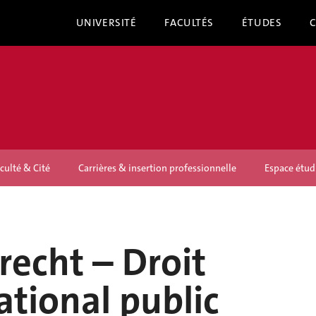
UNIVERSITÉ
FACULTÉS
ÉTUDES
culté & Cité
Carrières & insertion professionnelle
Espace étud
recht – Droit
ational public