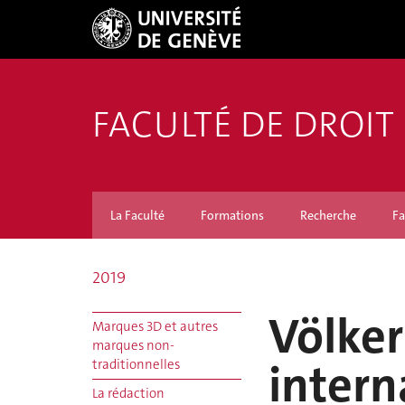
FACULTÉ DE DROIT
La Faculté
Formations
Recherche
Fa
2019
Völker
Marques 3D et autres
marques non-
intern
traditionnelles
La rédaction