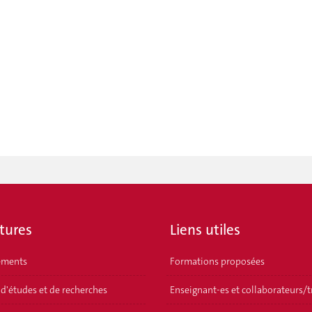
tures
Liens utiles
ements
Formations proposées
 d'études et de recherches
Enseignant-es et collaborateurs/t