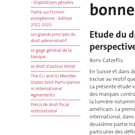
bonne
- Dispositions pénales
Traité sur l'Union
européenne - édition
2022-2023
Etude du d
Les grands principes du
droit administratif
perspectiv
Le gage général de la
banque
Boris
Catzeflis
Le droit d'auteur révisé
En Suisse et dans d
The EU and its Member
exclue au motif que
States Joint Participation
La présente étude vi
in International
des marques contrai
Agreements
la lumière notamme
Précis de droit fiscal
américain. La premiè
international
international, dans 
deuxième partie tra
particulier des déf