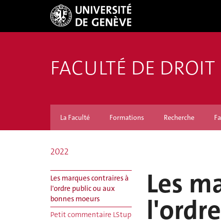
FACULTÉ DE DROIT
La Faculté
Formations
Recherche
Fa
2022
Les ma
Les marques contraires à
l'ordre public ou aux
l'ordr
bonnes moeurs
Petit commentaire LStup