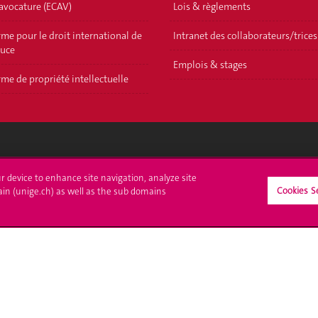
'avocature (ECAV)
Lois & règlements
me pour le droit international de
Intranet des collaborateurs/trices
ouce
Emplois & stages
me de propriété intellectuelle
crire à l'UNIGE
L'UNIGE vous informe
ur device to enhance site navigation, analyze site
Cookies S
ain (unige.ch) as well as the sub domains
culations
UNIGE Mobile
es administratives
Médias
ne question
Offres d'emploi
Bibliothèque
Calendrier académique