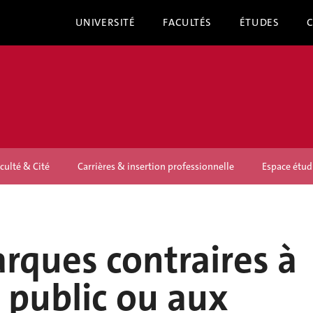
UNIVERSITÉ
FACULTÉS
ÉTUDES
culté & Cité
Carrières & insertion professionnelle
Espace étud
rques contraires à
e public ou aux