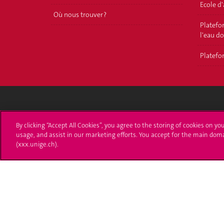
Ecole d
Où nous trouver ?
Platefor
l'eau d
Platefor
Université de Genève
S'ins
By clicking “Accept All Cookies”, you agree to the storing of cookies on yo
usage, and assist in our marketing efforts. You accept for the main dom
24 rue du Général-Dufour
Immatri
(xxx.unige.ch).
1211 Genève 4
T. +41 (0)22 379 71 11
Démarch
F. +41 (0)22 379 11 34
Poser u
Contact
Plans d'accès aux bâtiments