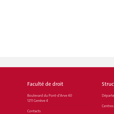
Faculté de droit
Struc
Boulevard du Pont-d'Arve 40
Départ
1211 Genève 4
Centres
Contacts