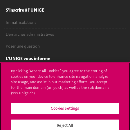
S'inscrire à l'UNIGE
Immatriculations
Démarches administratives
Poser une question
L'UNIGE vous informe
UNIGE Mobile
By clicking “Accept All Cookies”, you agree to the storing of
cookies on your device to enhance site navigation, analyze
site usage, and assist in our marketing efforts. You accept
Médias
for the main domain (unige.ch) as well as the sub domains
(xxx.unige.ch).
Offres d'emploi
Bibliothèque
Cookies Settings
Calendrier académique
Reject All