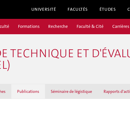
UNIVERSITÉ
FACULTÉS
ÉTUDES
culté
Formations
Recherche
Faculté & Cité
Carrières
DE TECHNIQUE ET D'ÉVA
L)
hes
Publications
Séminaire de légistique
Rapports d'acti