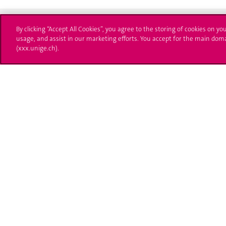
By clicking “Accept All Cookies”, you agree to the storing of cookies on yo
usage, and assist in our marketing efforts. You accept for the main dom
(xxx.unige.ch).
Université de Genève
S'ins
24 rue du Général-Dufour
Immatri
1211 Genève 4
T. +41 (0)22 379 71 11
Démarch
F. +41 (0)22 379 11 34
Poser u
Contact
Plans d'accès aux bâtiments
L'UNIGE de A à Z
Politique et configuration des cookies