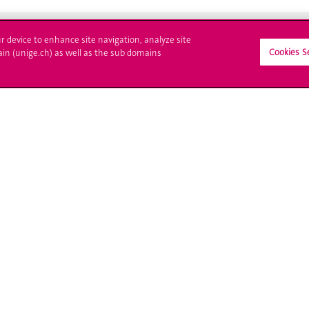
ur device to enhance site navigation, analyze site
Cookies S
ain (unige.ch) as well as the sub domains
crire à l'UNIGE
L'UNIGE vous informe
culations
UNIGE Mobile
es administratives
Médias
ne question
Offres d'emploi
Bibliothèque
Calendrier académique