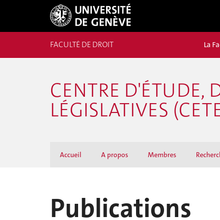
FACULTÉ DE DROIT
La Fa
CENTRE D'ÉTUDE, 
LÉGISLATIVES (CETE
Accueil
A propos
Membres
Recherc
Publications