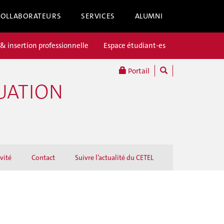
COLLABORATEURS
SERVICES
ALUMNI
 & insertion professionnelle
Espace étudiant-es
Portail
LUATION
vité
Contact
Suivre l’actualité du CETEL