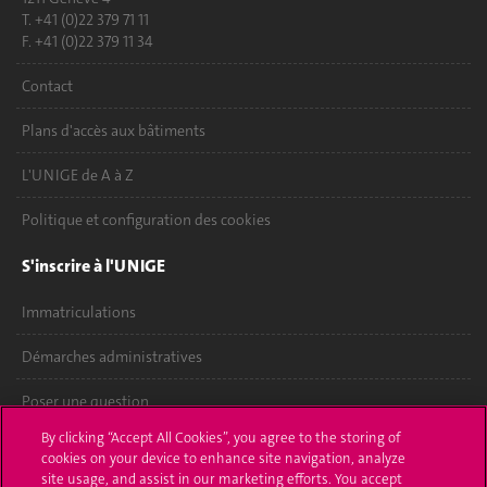
T. +41 (0)22 379 71 11
F. +41 (0)22 379 11 34
Contact
Plans d'accès aux bâtiments
L'UNIGE de A à Z
Politique et configuration des cookies
S'inscrire à l'UNIGE
Immatriculations
Démarches administratives
Poser une question
By clicking “Accept All Cookies”, you agree to the storing of
L'UNIGE vous informe
cookies on your device to enhance site navigation, analyze
site usage, and assist in our marketing efforts. You accept