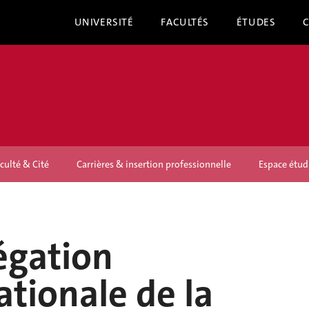
UNIVERSITÉ
FACULTÉS
ÉTUDES
culté & Cité
Carrières & insertion professionnelle
Espace étud
égation
ationale de la