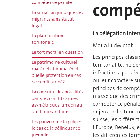
compé
compétence pénale
La situation juridique des
migrants sans statut
légal
La délégation inte
La planification
territoriale
Maria Ludwiczak
Le tort moral en question
Les principes class
Le patrimoine culturel
territorialité, ne p
matériel et immatériel:
infractions qui dép
quelle protection en cas
ou leur caractère s
de conflit armé?
principes de compét
La conduite des hostilités
masse que des crime
dans les conflits armés
compétence pénale 
asymétriques: un défi au
enjeux.Le lecteur t
droit humanitaire
suisse, les différe
Les pouvoirs de la police:
l’Europe, Benelux, e
le cas de la délinquance
les différentes for
juvénile