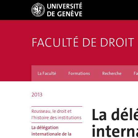
FACULTÉ DE DROIT
La Faculté
Formations
Recherche
Fa
2013
La dél
Rousseau, le droit et
l'histoire des institutions
intern
La délégation
internationale de la