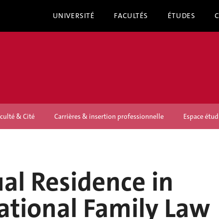
UNIVERSITÉ
FACULTÉS
ÉTUDES
culté & Cité
Carrières & insertion professionnelle
Espace étud
al Residence in
ational Family Law