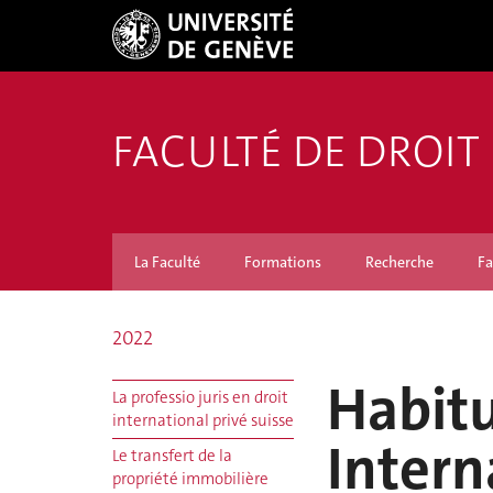
FACULTÉ DE DROIT
La Faculté
Formations
Recherche
Fa
2022
Habitu
La professio juris en droit
international privé suisse
Intern
Le transfert de la
propriété immobilière