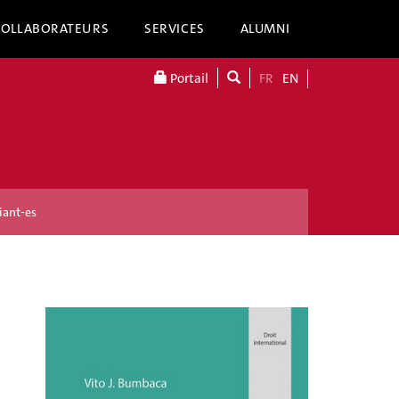
COLLABORATEURS
SERVICES
ALUMNI
Portail
FR
EN
iant-es