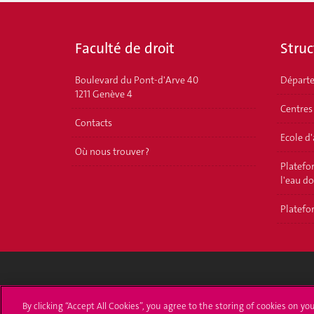
Faculté de droit
Struc
Boulevard du Pont-d'Arve 40
Départ
1211 Genève 4
Centres
Contacts
Ecole d
Où nous trouver ?
Platefor
l'eau d
Platefor
Université de Genève
S'ins
By clicking “Accept All Cookies”, you agree to the storing of cookies on yo