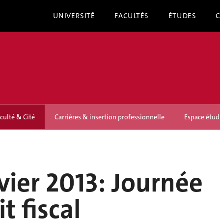
UNIVERSITÉ
FACULTÉS
ÉTUDES
culté & Cité
Carrières & insertion professionnelle
Espace étud
vier 2013: Journée
t fiscal