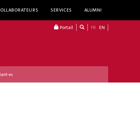
COLLABORATEURS
SERVICES
ALUMNI
Portail
FR
EN
iant-es