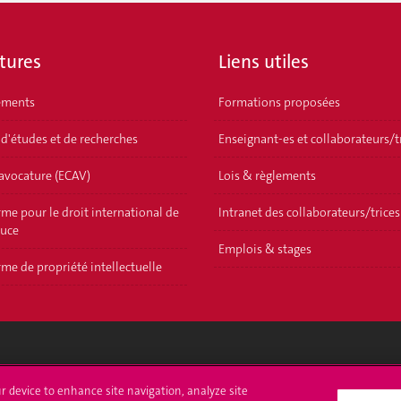
tures
Liens utiles
ements
Formations proposées
 d'études et de recherches
Enseignant-es et collaborateurs/t
'avocature (ECAV)
Lois & règlements
me pour le droit international de
Intranet des collaborateurs/trices
ouce
Emplois & stages
me de propriété intellectuelle
crire à l'UNIGE
L'UNIGE vous informe
ur device to enhance site navigation, analyze site