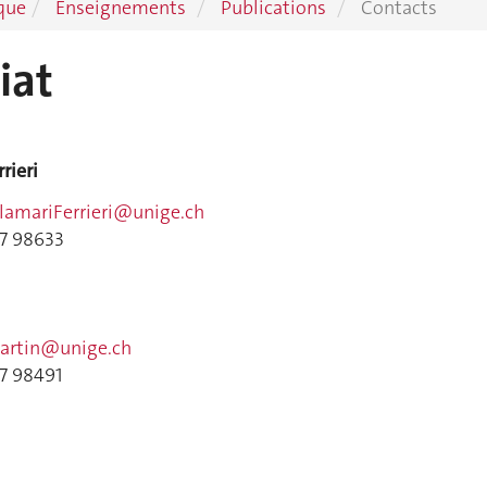
que
Enseignements
Publications
Contacts
iat
rieri
lamariFerrieri@unige.ch
37 98633
Martin@unige.ch
37 98491