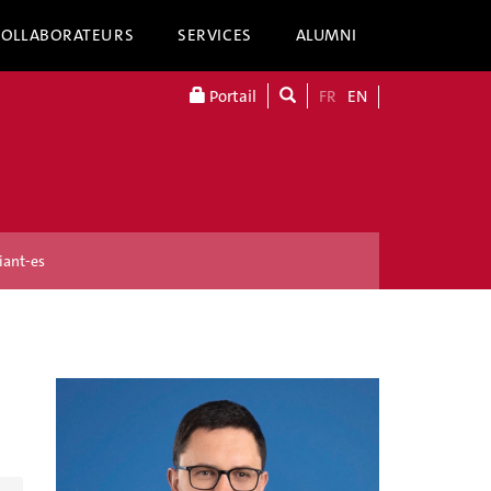
COLLABORATEURS
SERVICES
ALUMNI
Portail
FR
EN
iant-es