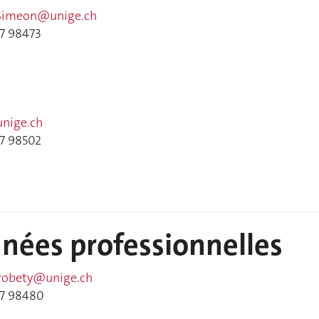
Simeon@unige.ch
37 98473
nige.ch
37 98502
nées professionnelles
robety@unige.ch
37 98480