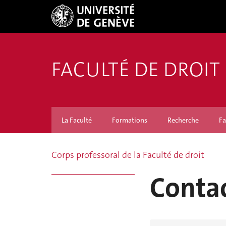
FACULTÉ DE DROIT
La Faculté
Formations
Recherche
Fa
Corps professoral de la Faculté de droit
Conta