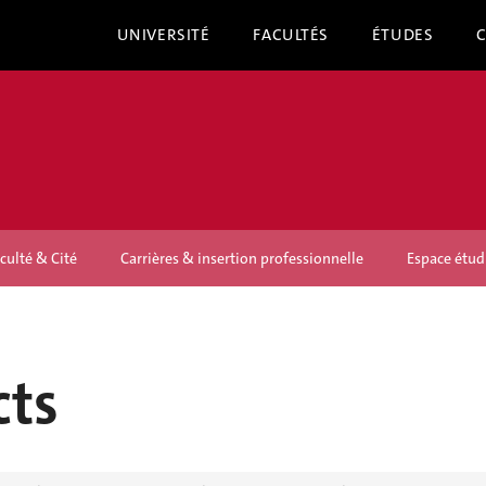
UNIVERSITÉ
FACULTÉS
ÉTUDES
culté & Cité
Carrières & insertion professionnelle
Espace étud
cts