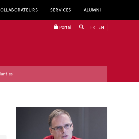
COLLABORATEURS
SERVICES
ALUMNI
Portail
FR
EN
iant-es