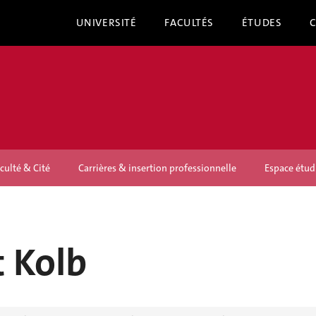
UNIVERSITÉ
FACULTÉS
ÉTUDES
culté & Cité
Carrières & insertion professionnelle
Espace étud
 Kolb