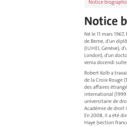
Notice biographi
Notice 
Né le 11 mars 1967, 
de Berne, d'un dipl
(IUHEI, Genève), d'u
London), d'un docto
venia docendi suite 
Robert Kolb a trava
de la Croix-Rouge 
des affaires étrangè
international (199
universitaire de dr
Académie de droit 
En 2008, il a été di
Haye (section franco