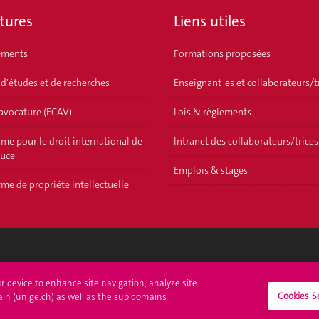
tures
Liens utiles
ements
Formations proposées
 d'études et de recherches
Enseignant-es et collaborateurs/t
'avocature (ECAV)
Lois & règlements
me pour le droit international de
Intranet des collaborateurs/trices
ouce
Emplois & stages
me de propriété intellectuelle
crire à l'UNIGE
L'UNIGE vous informe
ur device to enhance site navigation, analyze site
Cookies S
ain (unige.ch) as well as the sub domains
culations
UNIGE Mobile