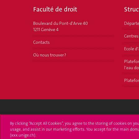
Faculté de droit
Struc
Boulevard du Pont-d'Arve 40
Départ
1211 Genève 4
Centres
Contacts
Ecole d
Où nous trouver ?
Platefor
l'eau d
Platefor
Université de Genève
S'ins
By clicking “Accept All Cookies”, you agree to the storing of cookies on yo
usage, and assist in our marketing efforts. You accept for the main dom
24 rue du Général-Dufour
Immatri
(xxx.unige.ch).