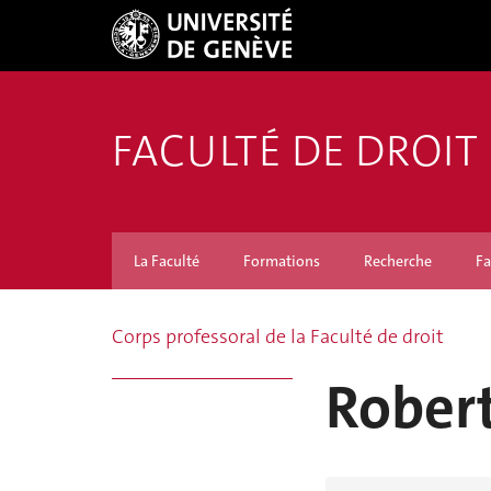
FACULTÉ DE DROIT
La Faculté
Formations
Recherche
Fa
Corps professoral de la Faculté de droit
Robert