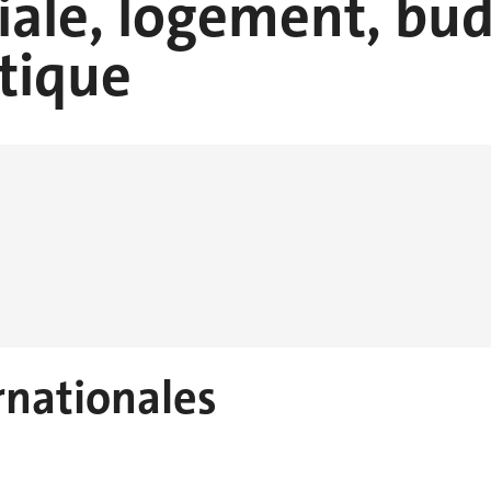
iale, logement, bud
stique
ernationales