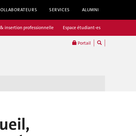
COLLABORATEURS
SERVICES
ALUMNI
 & insertion professionnelle
Espace étudiant-es
Portail
ueil,