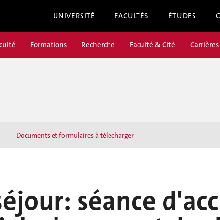
UNIVERSITÉ
FACULTÉS
ÉTUDES
culté
Formations
Recherche
Faculté & Cité
Carrières
Documents et formulaires à télécharger
éjour: séance d'acc