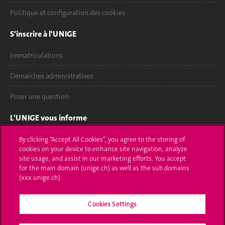
Politique et configuration des cookies
S'inscrire à l'UNIGE
Immatriculations
Démarches administratives
Poser une question
L'UNIGE vous informe
UNIGE Mobile
By clicking “Accept All Cookies”, you agree to the storing of
cookies on your device to enhance site navigation, analyze
site usage, and assist in our marketing efforts. You accept
Médias
for the main domain (unige.ch) as well as the sub domains
(xxx.unige.ch).
Offres d'emploi
Bibliothèque
Cookies Settings
Calendrier académique