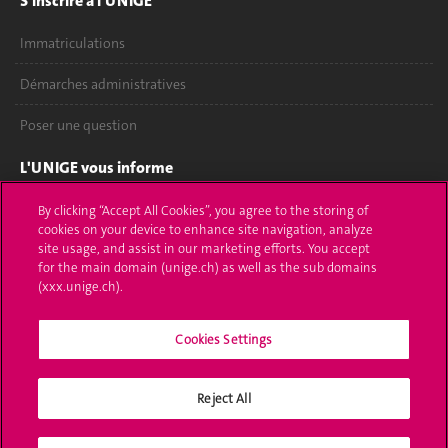
S'inscrire à l'UNIGE
Immatriculations
Démarches administratives
Poser une question
L'UNIGE vous informe
UNIGE Mobile
By clicking “Accept All Cookies”, you agree to the storing of
cookies on your device to enhance site navigation, analyze
site usage, and assist in our marketing efforts. You accept
Médias
for the main domain (unige.ch) as well as the sub domains
(xxx.unige.ch).
Offres d'emploi
Bibliothèque
Cookies Settings
Calendrier académique
Reject All
Médias sociaux UNIGE