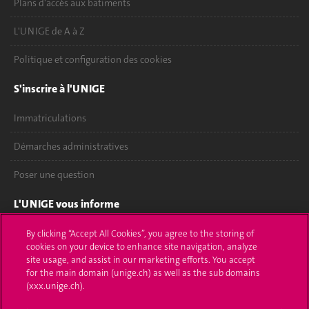
Plans d'accès aux bâtiments
L'UNIGE de A à Z
Politique et configuration des cookies
S'inscrire à l'UNIGE
Immatriculations
Démarches administratives
Poser une question
L'UNIGE vous informe
UNIGE Mobile
By clicking “Accept All Cookies”, you agree to the storing of
cookies on your device to enhance site navigation, analyze
site usage, and assist in our marketing efforts. You accept
Médias
for the main domain (unige.ch) as well as the sub domains
(xxx.unige.ch).
Offres d'emploi