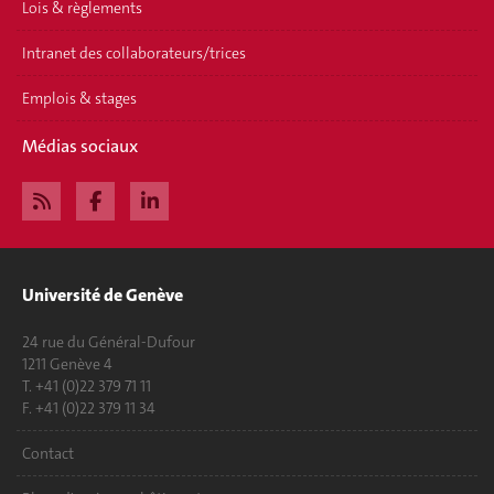
Lois & règlements
Intranet des collaborateurs/trices
Emplois & stages
Médias sociaux
Université de Genève
24 rue du Général-Dufour
1211 Genève 4
T. +41 (0)22 379 71 11
F. +41 (0)22 379 11 34
Contact