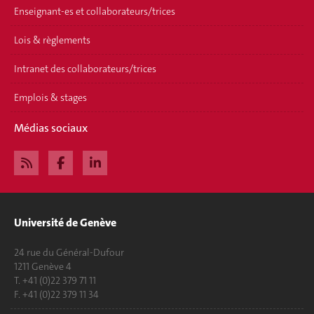
Enseignant-es et collaborateurs/trices
Lois & règlements
Intranet des collaborateurs/trices
Emplois & stages
Médias sociaux
Université de Genève
24 rue du Général-Dufour
1211 Genève 4
T. +41 (0)22 379 71 11
F. +41 (0)22 379 11 34