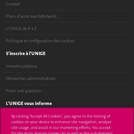
Contact
Plans d'accès aux bâtiments
L'UNIGE de A à Z
Politique et configuration des cookies
S'inscrire à l'UNIGE
Immatriculations
Démarches administratives
Poser une question
L'UNIGE vous informe
UNIGE Mobile
By clicking “Accept All Cookies”, you agree to the storing of
cookies on your device to enhance site navigation, analyze
site usage, and assist in our marketing efforts. You accept
Médias
for the main domain (unige.ch) as well as the sub domains