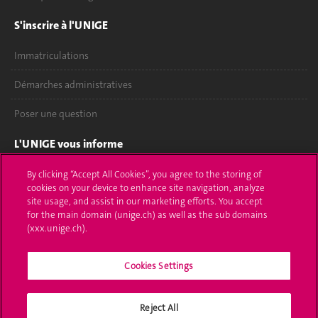
S'inscrire à l'UNIGE
Immatriculations
Démarches administratives
Poser une question
L'UNIGE vous informe
UNIGE Mobile
By clicking “Accept All Cookies”, you agree to the storing of
cookies on your device to enhance site navigation, analyze
site usage, and assist in our marketing efforts. You accept
Médias
for the main domain (unige.ch) as well as the sub domains
(xxx.unige.ch).
Offres d'emploi
Bibliothèque
Cookies Settings
Calendrier académique
Reject All