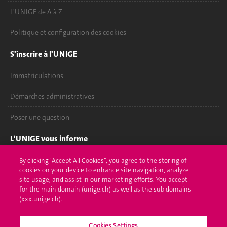
L'UNIGE de A à Z
Politique et configuration des cookies
S'inscrire à l'UNIGE
Immatriculations
Démarches administratives
Poser une question
L'UNIGE vous informe
UNIGE Mobile
By clicking “Accept All Cookies”, you agree to the storing of
cookies on your device to enhance site navigation, analyze
site usage, and assist in our marketing efforts. You accept
Médias
for the main domain (unige.ch) as well as the sub domains
(xxx.unige.ch).
Offres d'emploi
Bibliothèque
Cookies Settings