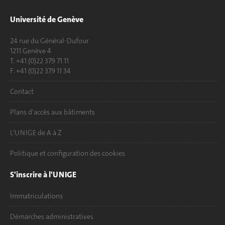
Université de Genève
24 rue du Général-Dufour
1211 Genève 4
T. +41 (0)22 379 71 11
F. +41 (0)22 379 11 34
Contact
Plans d'accès aux bâtiments
L'UNIGE de A à Z
Politique et configuration des cookies
S'inscrire à l'UNIGE
Immatriculations
Démarches administratives