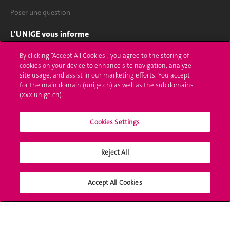
Poser une question
L'UNIGE vous informe
UNIGE Mobile
By clicking “Accept All Cookies”, you agree to the storing of
cookies on your device to enhance site navigation, analyze
site usage, and assist in our marketing efforts. You accept
Médias
for the main domain (unige.ch) as well as the sub domains
(xxx.unige.ch).
Offres d'emploi
Bibliothèque
Cookies Settings
Calendrier académique
Reject All
Médias sociaux UNIGE
Accept All Cookies
Accréditation