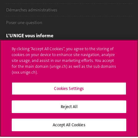
Démarches administratives
Poser une question
L'UNIGE vous informe
UNIGE Mobile
By clicking “Accept All Cookies”, you agree to the storing of
cookies on your device to enhance site navigation, analyze
site usage, and assist in our marketing efforts. You accept
Médias
for the main domain (unige.ch) as well as the sub domains
(xxx.unige.ch).
Offres d'emploi
Bibliothèque
Cookies Settings
Calendrier académique
Reject All
Médias sociaux UNIGE
Accept All Cookies