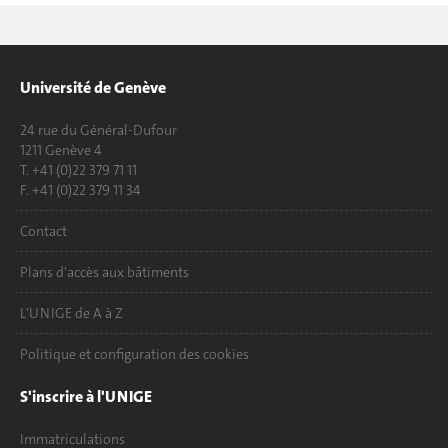
Université de Genève
24 rue du Général-Dufour
1211 Genève 4
T. +41 (0)22 379 71 11
F. +41 (0)22 379 11 34
Contact
Plans d'accès aux bâtiments
L'UNIGE de A à Z
Politique et configuration des cookies
S'inscrire à l'UNIGE
Immatriculations