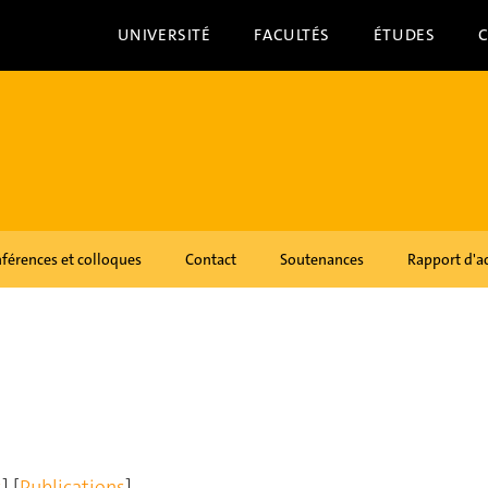
UNIVERSITÉ
FACULTÉS
ÉTUDES
férences et colloques
Contact
Soutenances
Rapport d'ac
s
] [
Publications
]