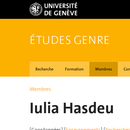
ÉTUDES GENRE
Recherche
Formation
Membres
Con
Membres
Iulia Hasdeu
[Coordonnées] [
Enseignements
] [
Recherche