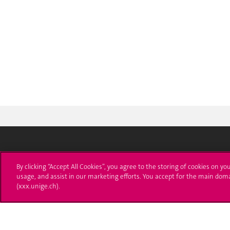
Université de Genève
S'ins
By clicking “Accept All Cookies”, you agree to the storing of cookies on yo
usage, and assist in our marketing efforts. You accept for the main dom
24 rue du Général-Dufour
Immatri
(xxx.unige.ch).
1211 Genève 4
T. +41 (0)22 379 71 11
Démarch
F. +41 (0)22 379 11 34
Poser u