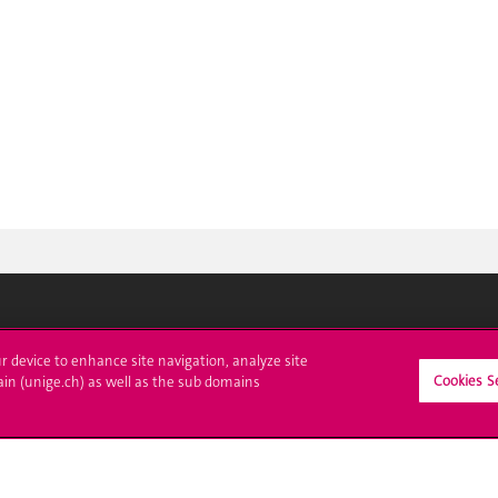
crire à l'UNIGE
L'UNIGE vous informe
ur device to enhance site navigation, analyze site
Cookies S
ain (unige.ch) as well as the sub domains
culations
UNIGE Mobile
es administratives
Médias
ne question
Offres d'emploi