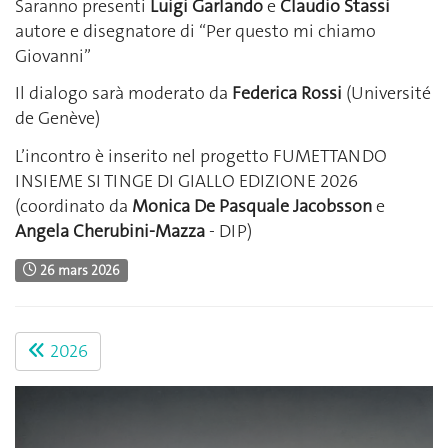
Saranno presenti
Luigi Garlando
e
Claudio Stassi
autore e disegnatore di “Per questo mi chiamo
Giovanni”
Il dialogo sarà moderato da
Federica Rossi
(Université
de Genève)
L’incontro è inserito nel progetto FUMETTANDO
INSIEME SI TINGE DI GIALLO EDIZIONE 2026
(coordinato da
Monica De Pasquale Jacobsson
e
Angela Cherubini-Mazza
- DIP)
26 mars 2026
2026