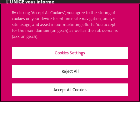
L'UNIGE vous informe
By clicking “Accept All Cookies”, you agree to the storing of
UNIGE Mobile
cookies on your device to enhance site navigation, analyze
site usage, and assist in our marketing efforts. You accept
Médias
for the main domain (unige.ch) as well as the sub domains
(xxx.unige.ch).
Offres d'emploi
Cookies Settings
Bibliothèque
Calendrier académique
Reject All
Médias sociaux UNIGE
Accept All Cookies
Accréditation