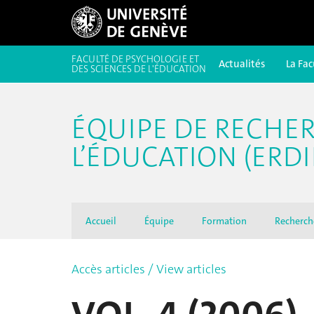
FACULTÉ DE PSYCHOLOGIE ET
Actualités
La Fac
DES SCIENCES DE L'ÉDUCATION
ÉQUIPE DE RECHE
L’ÉDUCATION (ERDI
Accueil
Équipe
Formation
Recherch
Accès articles / View articles