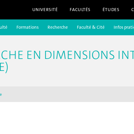
UNIVERSITÉ
FACULTÉS
ÉTUDES
ulté
Formations
Recherche
Faculté & Cité
Infos prat
RCHE EN DIMENSIONS IN
E)
e