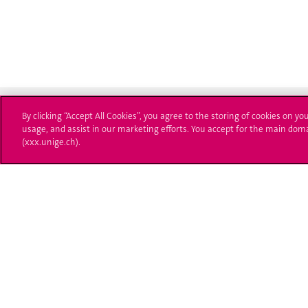
By clicking “Accept All Cookies”, you agree to the storing of cookies on yo
usage, and assist in our marketing efforts. You accept for the main dom
(xxx.unige.ch).
Université de Genève
S'ins
24 rue du Général-Dufour
Immatri
1211 Genève 4
T. +41 (0)22 379 71 11
Démarch
F. +41 (0)22 379 11 34
Poser u
Contact
Plans d'accès aux bâtiments