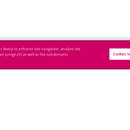
ur device to enhance site navigation, analyze site
Cookies S
ain (unige.ch) as well as the sub domains
crire à l'UNIGE
L'UNIGE vous informe
culations
UNIGE Mobile
es administratives
Médias
ne question
Offres d'emploi
Bibliothèque
Calendrier académique