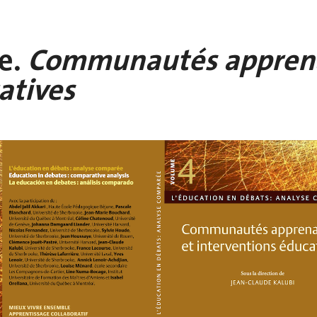
e.
Communautés apprena
atives