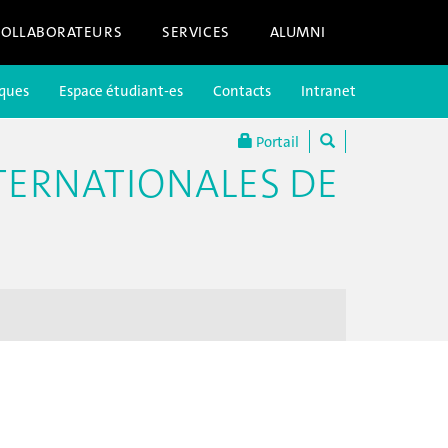
COLLABORATEURS
SERVICES
ALUMNI
iques
Espace étudiant-es
Contacts
Intranet
Portail
TERNATIONALES DE