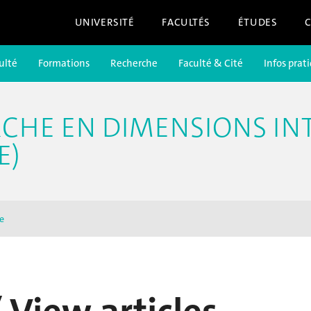
UNIVERSITÉ
FACULTÉS
ÉTUDES
ulté
Formations
Recherche
Faculté & Cité
Infos prat
RCHE EN DIMENSIONS IN
E)
e