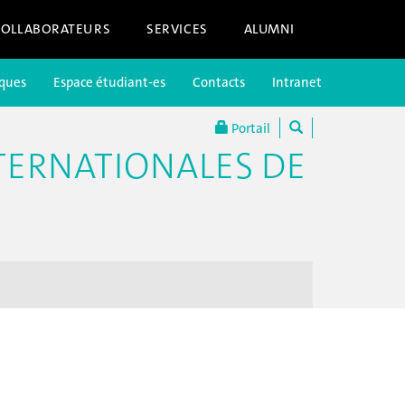
COLLABORATEURS
SERVICES
ALUMNI
iques
Espace étudiant-es
Contacts
Intranet
Portail
TERNATIONALES DE