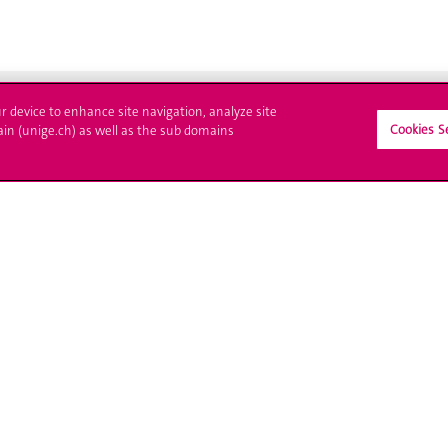
ur device to enhance site navigation, analyze site
Cookies S
ain (unige.ch) as well as the sub domains
crire à l'UNIGE
L'UNIGE vous informe
culations
UNIGE Mobile
es administratives
Médias
ne question
Offres d'emploi
Bibliothèque
Calendrier académique