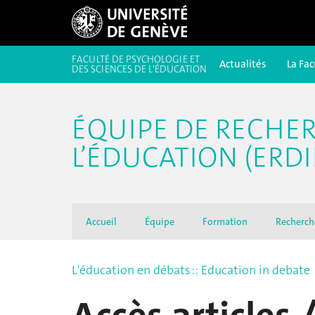
FACULTÉ DE PSYCHOLOGIE ET
Actualités
La Fac
DES SCIENCES DE L'ÉDUCATION
ÉQUIPE DE RECHE
L’ÉDUCATION (ERDI
Accueil
Équipe
Formation
Recherch
L'éducation en débats :: Education in debate