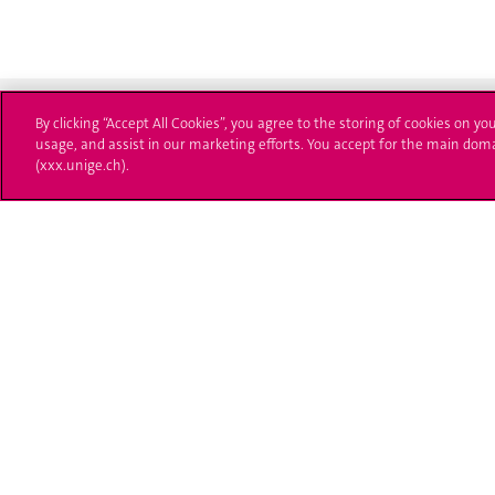
By clicking “Accept All Cookies”, you agree to the storing of cookies on yo
usage, and assist in our marketing efforts. You accept for the main dom
(xxx.unige.ch).
Université de Genève
S'ins
24 rue du Général-Dufour
Immatri
1211 Genève 4
T. +41 (0)22 379 71 11
Démarch
F. +41 (0)22 379 11 34
Poser u
Contact
Plans d'accès aux bâtiments
L'UNIGE de A à Z
Politique et configuration des cookies