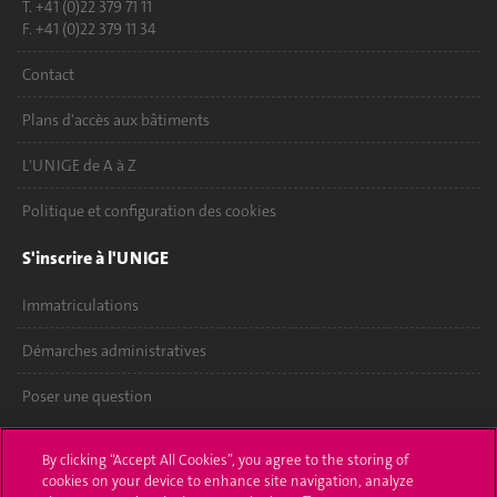
T. +41 (0)22 379 71 11
F. +41 (0)22 379 11 34
Contact
Plans d'accès aux bâtiments
L'UNIGE de A à Z
Politique et configuration des cookies
S'inscrire à l'UNIGE
Immatriculations
Démarches administratives
Poser une question
L'UNIGE vous informe
By clicking “Accept All Cookies”, you agree to the storing of
cookies on your device to enhance site navigation, analyze
UNIGE Mobile