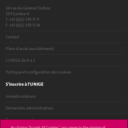
24 rue du Général-Dufour
1211 Genève 4
T. +41 (0)22 379 71 11
F. +41 (0)22 379 11 34
Contact
Plans d'accès aux bâtiments
L'UNIGE de A à Z
Politique et configuration des cookies
S'inscrire à l'UNIGE
Immatriculations
Démarches administratives
Poser une question
By clicking “Accept All Cookies”, you agree to the storing of