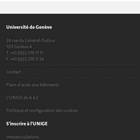
Université de Genève
24 rue du Général-Dufour
1211 Genève 4
T. +41 (0)22 379 71 11
F. +41 (0)22 379 11 34
Contact
Plans d'accès aux bâtiments
L'UNIGE de A à Z
Politique et configuration des cookies
S'inscrire à l'UNIGE
Immatriculations