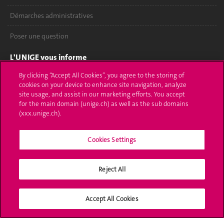
Démarches administratives
Poser une question
L'UNIGE vous informe
By clicking “Accept All Cookies”, you agree to the storing of
UNIGE Mobile
cookies on your device to enhance site navigation, analyze
site usage, and assist in our marketing efforts. You accept
Médias
for the main domain (unige.ch) as well as the sub domains
(xxx.unige.ch).
Offres d'emploi
Bibliothèque
Cookies Settings
Calendrier académique
Reject All
Médias sociaux UNIGE
Accept All Cookies