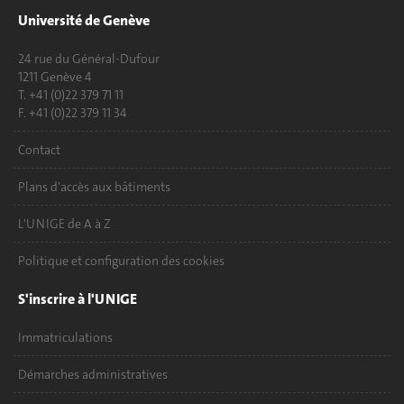
Université de Genève
24 rue du Général-Dufour
1211 Genève 4
T. +41 (0)22 379 71 11
F. +41 (0)22 379 11 34
Contact
Plans d'accès aux bâtiments
L'UNIGE de A à Z
Politique et configuration des cookies
S'inscrire à l'UNIGE
Immatriculations
Démarches administratives