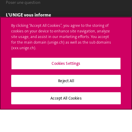
Poser une question
L'UNIGE vous informe
By clicking “Accept All Cookies”, you agree to the storing of
UNIGE Mobile
cookies on your device to enhance site navigation, analyze
site usage, and assist in our marketing efforts. You accept
Médias
for the main domain (unige.ch) as well as the sub domains
(xxx.unige.ch).
Offres d'emploi
Bibliothèque
Cookies Settings
Calendrier académique
Reject All
Médias sociaux UNIGE
Accept All Cookies
Accréditation