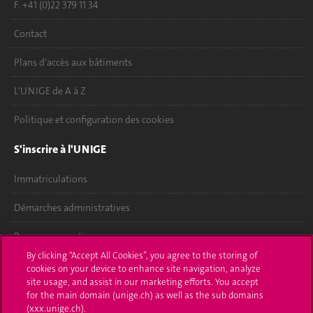
F. +41 (0)22 379 11 34
Contact
Plans d'accès aux bâtiments
L'UNIGE de A à Z
Politique et configuration des cookies
S'inscrire à l'UNIGE
Immatriculations
Démarches administratives
Poser une question
By clicking “Accept All Cookies”, you agree to the storing of
L'UNIGE vous informe
cookies on your device to enhance site navigation, analyze
site usage, and assist in our marketing efforts. You accept
for the main domain (unige.ch) as well as the sub domains
UNIGE Mobile
(xxx.unige.ch).