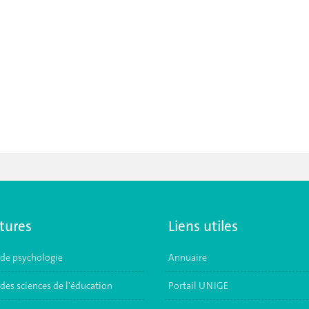
tures
Liens utiles
 de psychologie
Annuaire
des sciences de l'éducation
Portail UNIGE