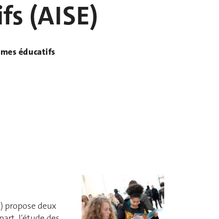
fs (AISE)
èmes éducatifs
ts) propose deux
art, l'étude des