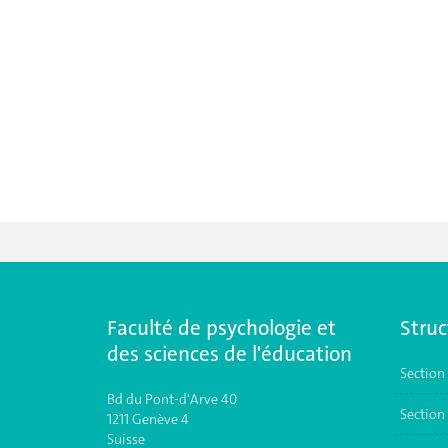
Faculté de psychologie et
Struc
des sciences de l'éducation
Section
Bd du Pont-d'Arve 40
Section 
1211 Genève 4
Suisse