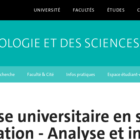
UNIVERSITÉ
FACULTÉS
ÉTUDES
OLOGIE ET DES SCIENCES
cherche
Faculté & Cité
Infos pratiques
Espace étudiant-
se universitaire en 
ation - Analyse et 