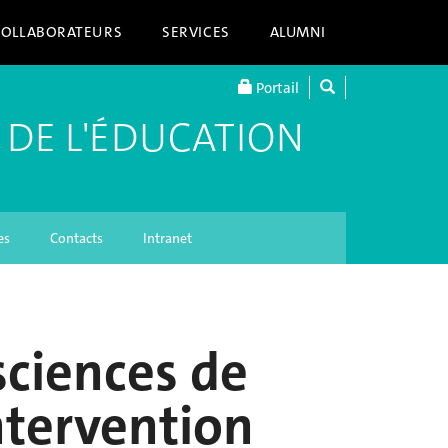
COLLABORATEURS
SERVICES
ALUMNI
Portail
 DE L'ÉDUCATION
es
Contacts
Intranet
sciences de
intervention