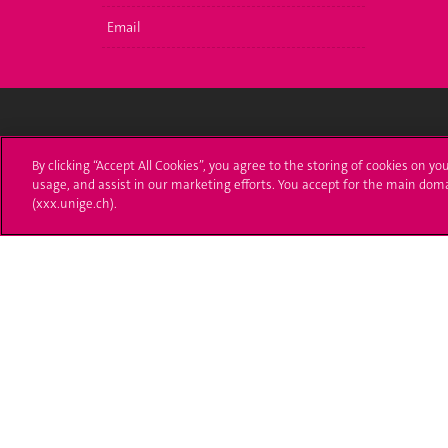
Email
Université de Genève
S'ins
By clicking “Accept All Cookies”, you agree to the storing of cookies on yo
usage, and assist in our marketing efforts. You accept for the main dom
24 rue du Général-Dufour
Immatri
(xxx.unige.ch).
1211 Genève 4
T. +41 (0)22 379 71 11
Démarch
F. +41 (0)22 379 11 34
Poser u
Contact
Plans d'accès aux bâtiments
L'UNIGE de A à Z
Politique et configuration des cookies