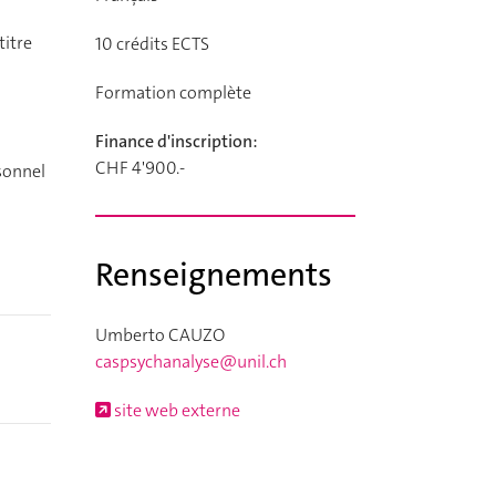
titre
10
crédits ECTS
Formation complète
Finance d'inscription:
CHF 4'900.-
rsonnel
Renseignements
Umberto CAUZO
caspsychanalyse@unil.ch
site web externe