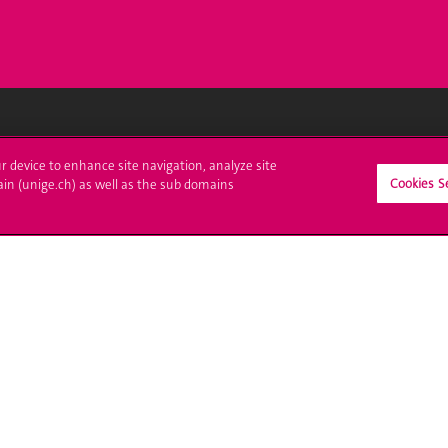
crire à l'UNIGE
L'UNIGE vous informe
ur device to enhance site navigation, analyze site
Cookies S
ain (unige.ch) as well as the sub domains
culations
UNIGE Mobile
es administratives
Médias
ne question
Offres d'emploi
Bibliothèque
Calendrier académique