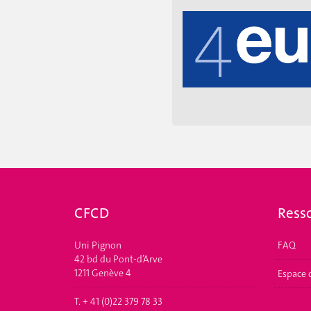
e des universités suisses.
coordination entre toutes
CFCD
Ress
Uni Pignon
FAQ
42 bd du Pont-d’Arve
1211 Genève 4
Espace 
T. + 41 (0)22 379 78 33