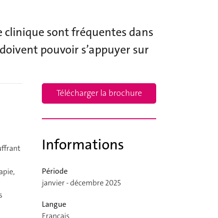
e clinique sont fréquentes dans
s doivent pouvoir s’appuyer sur
Télécharger la brochure
Informations
uffrant
Période
apie,
janvier - décembre 2025
s
Langue
Français