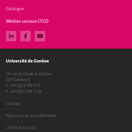
Catalogue
Médias sociaux CFCD
Université de Genève
24 rue du Général-Dufour
1211 Genève 4
T. +41 (0)22 379 71 11
F. +41 (0)22 379 11 34
Contact
Plans d'accès aux bâtiments
L'UNIGE de A à Z