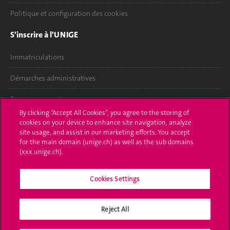
Politique et configuration des cookies
S'inscrire à l'UNIGE
Immatriculations
Démarches administratives
Poser une question
By clicking “Accept All Cookies”, you agree to the storing of
L'UNIGE vous informe
cookies on your device to enhance site navigation, analyze
site usage, and assist in our marketing efforts. You accept
for the main domain (unige.ch) as well as the sub domains
UNIGE Mobile
(xxx.unige.ch).
Médias
Cookies Settings
Offres d'emploi
Bibliothèque
Reject All
Calendrier académique