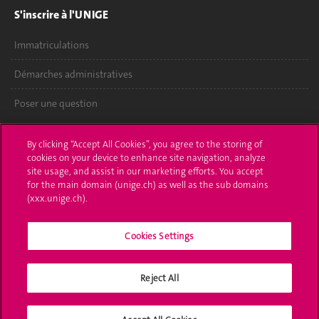
S'inscrire à l'UNIGE
Immatriculations
Démarches administratives
Poser une question
L'UNIGE vous informe
By clicking “Accept All Cookies”, you agree to the storing of
cookies on your device to enhance site navigation, analyze
UNIGE Mobile
site usage, and assist in our marketing efforts. You accept
for the main domain (unige.ch) as well as the sub domains
Médias
(xxx.unige.ch).
Offres d'emploi
Cookies Settings
Bibliothèque
Reject All
Calendrier académique
Médias sociaux UNIGE