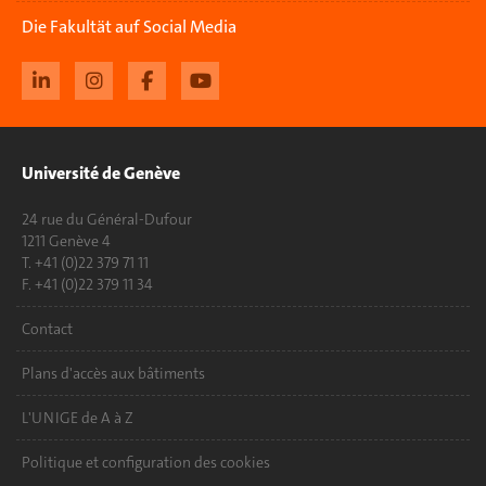
Die Fakultät auf Social Media
Université de Genève
24 rue du Général-Dufour
1211 Genève 4
T. +41 (0)22 379 71 11
F. +41 (0)22 379 11 34
Contact
Plans d'accès aux bâtiments
L'UNIGE de A à Z
Politique et configuration des cookies