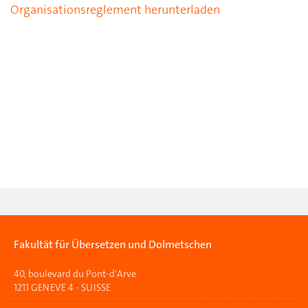
Organisationsreglement herunterladen
Fakultät für Übersetzen und Dolmetschen
40, boulevard du Pont-d'Arve
1211 GENEVE 4 - SUISSE