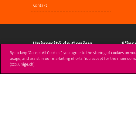
Kontakt
Université de Genève
S'ins
By clicking “Accept All Cookies”, you agree to the storing of cookies on yo
24 rue du Général-Dufour
Immatri
usage, and assist in our marketing efforts. You accept for the main dom
1211 Genève 4
(xxx.unige.ch).
T. +41 (0)22 379 71 11
Démarch
F. +41 (0)22 379 11 34
Poser u
Contact
Plans d'accès aux bâtiments
L'UNIGE de A à Z
Politique et configuration des cookies