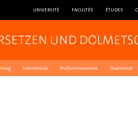
UNIVERSITÉ
FACULTÉS
ÉTUDES
ERSETZEN UND DOLMET
chung
International
Studieninteressierte
Studierende