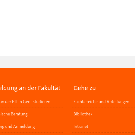
ldung an der Fakultät
Gehe zu
n der FTI in Genf studieren
Fachbereiche und Abteilungen
ische Beratung
Bibliothek
ung und Anmeldung
Intranet