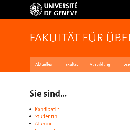
FAKULTÄT FÜR ÜB
Aktuelles
Fakultät
Ausbildung
Fors
Sie sind…
KandidatIn
StudentIn
Alumni