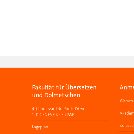
Fakultät für Übersetzen
Anme
und Dolmetschen
Warum a
40, boulevard du Pont-d'Arve
Akadem
1211 GENEVE 4 - SUISSE
Zulass
Lageplan