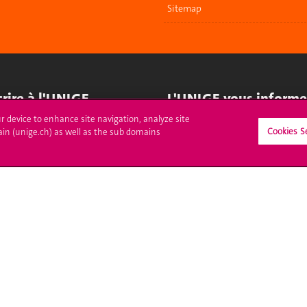
Sitemap
crire à l'UNIGE
L'UNIGE vous informe
ur device to enhance site navigation, analyze site
culations
UNIGE Mobile
Cookies S
ain (unige.ch) as well as the sub domains
es administratives
Médias
ne question
Offres d'emploi
Bibliothèque
Calendrier académique