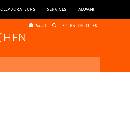
COLLABORATEURS
SERVICES
ALUMNI
Portal
FR
EN
DE
IT
ES
SCHEN