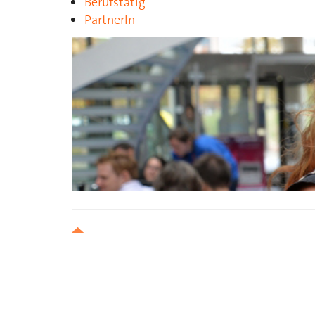
Berufstätig
PartnerIn